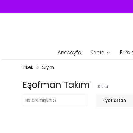
YAZ YAKLAŞIRKEN! HAREKET ET, 
Anasayfa
Kadın
Erkek
Erkek
Giyim
Eşofman Takımı
0
ürün
Fiyat artan