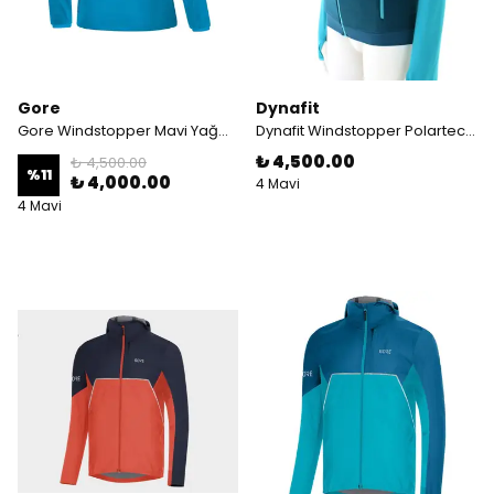
Gore
Dynafit
Gore Windstopper Mavi Yağmurluk
Dynafit Windstopper Polartec Lacivert/Turkuaz Ceket
₺ 4,500.00
₺ 4,500.00
%
11
₺ 4,000.00
4 Mavi
4 Mavi