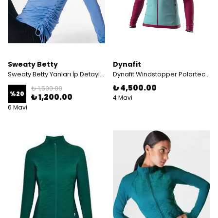
Sweaty Betty
Dynafit
Sweaty Betty Yanları İp Detaylı Uzun Kollu Mavi Body
Dynafit Windstopper Polartec Mürdüm/Turkuaz Ceket
₺ 4,500.00
₺ 1,500.00
%
20
₺ 1,200.00
4 Mavi
6 Mavi