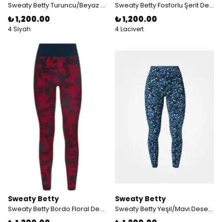
Sweaty Betty Turuncu/Beyaz Şeritli Spor Taytı
Sweaty Betty Fosforlu Şerit Detaylı Cepli Spor Taytı
₺ 1,200.00
₺ 1,200.00
4 Siyah
4 Lacivert
Sweaty Betty
Sweaty Betty
Sweaty Betty Bordo Floral Desenli Spor Taytı
Sweaty Betty Yeşil/Mavi Desenli Cep Detaylı Spor Taytı