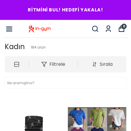
RITMINI BUL! HEDEFI YAKALA!
0
Kadın
184
ürün
Filtrele
Sırala