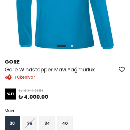
GORE
Gore Windstopper Mavi Yağmurluk
Tükeniyor
₺ 4,500.00
%
11
₺ 4,000.00
Mavi
38
36
34
40