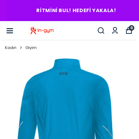
RITMINI BUL! HEDEFI YAKALA!
0
Kadın
Giyim