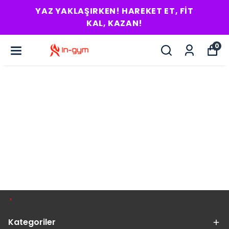
YAZ YAKLAŞIRKEN! HAREKET ET, FIT
KAL, KAZAN!
0
Kategoriler