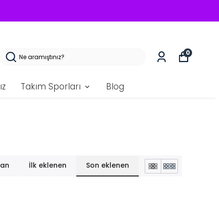
0
ız
Takım Sporları
Blog
lan
İlk eklenen
Son eklenen