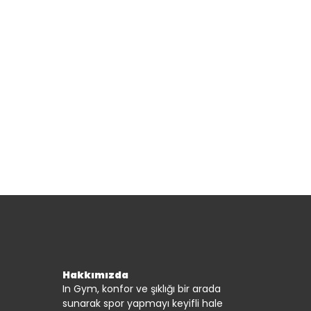
Hakkımızda
In Gym, konfor ve şıklığı bir arada
sunarak spor yapmayı keyifli hale