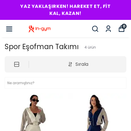
YAZ YAKLAŞIRKEN! HAREKET ET, FIT
KAL, KAZAN!
0
Spor Eşofman Takımı
4
ürün
Sırala