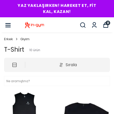
RITMINI BUL! HEDEFI YAKALA!
0
Erkek
Giyim
T-Shirt
10
ürün
Sırala