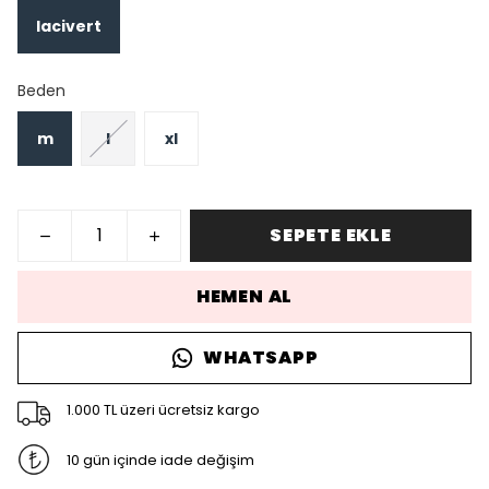
lacivert
Beden
m
l
xl
SEPETE EKLE
HEMEN AL
WHATSAPP
1.000 TL üzeri ücretsiz kargo
10 gün içinde iade değişim