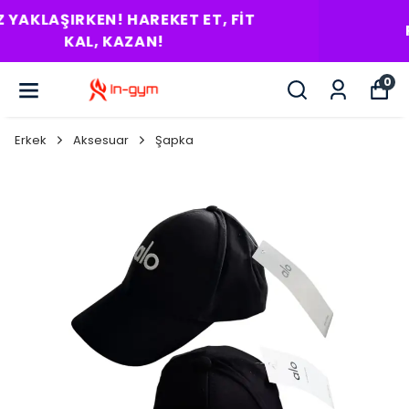
RITMINI BUL! HEDEFI YAKALA!
0
Erkek
Aksesuar
Şapka