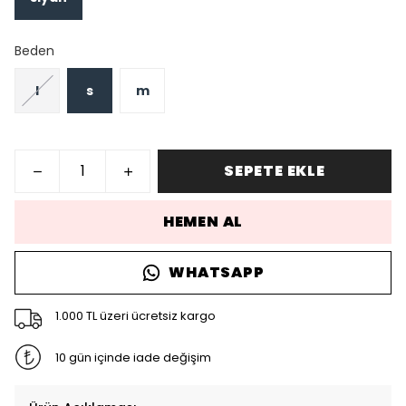
Beden
l
s
m
SEPETE EKLE
HEMEN AL
WHATSAPP
1.000 TL üzeri ücretsiz kargo
10 gün içinde iade değişim