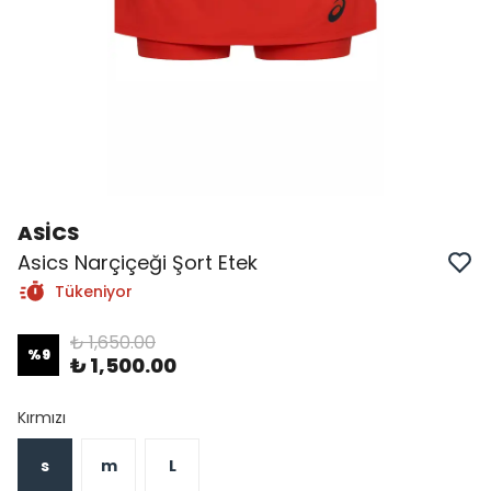
ASİCS
Asics Narçiçeği Şort Etek
Tükeniyor
₺ 1,650.00
%
9
₺ 1,500.00
Kırmızı
s
m
L