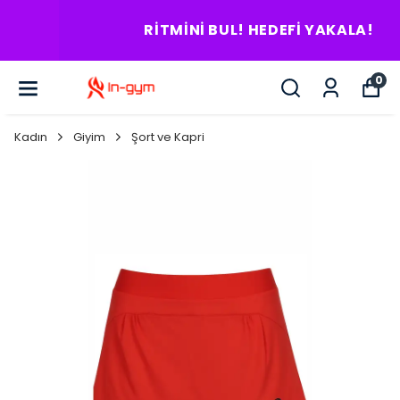
RITMINI BUL! HEDEFI YAKALA!
0
Kadın
Giyim
Şort ve Kapri