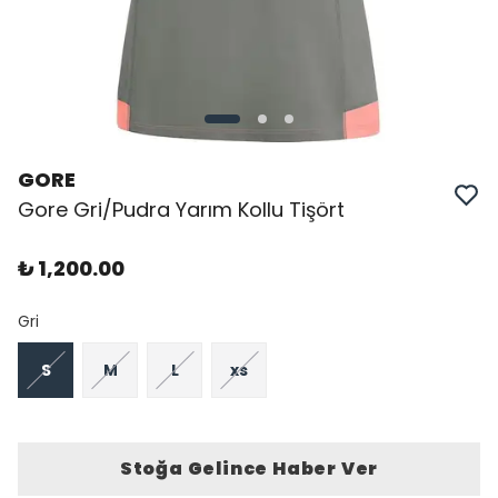
GORE
Gore Gri/Pudra Yarım Kollu Tişört
₺ 1,200.00
Gri
S
M
L
xs
Stoğa Gelince Haber Ver