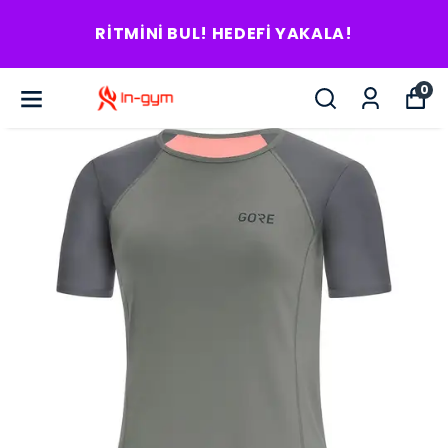
RITMINI BUL! HEDEFI YAKALA!
0