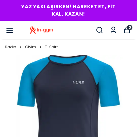
IT
RITMINI BUL! HEDEFI YAKALA!
0
Kadın
Giyim
T-Shirt