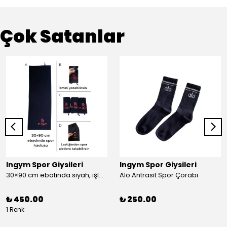
Çok Satanlar
Ingym Spor Giysileri
Ingym Spor Giysileri
30×90 cm ebatında siyah, işlemeli spor havlusu
Alo Antrasit Spor Çorabı
₺ 450.00
₺ 250.00
1 Renk