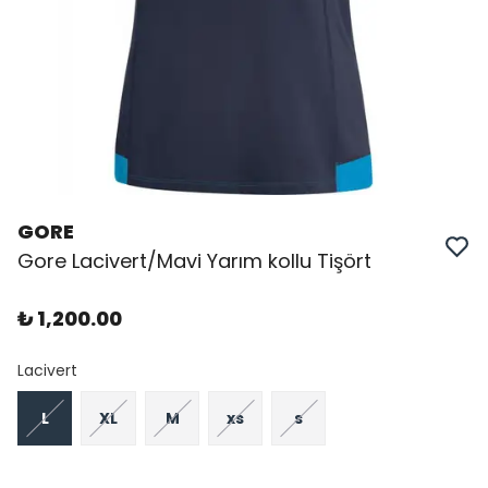
GORE
Gore Lacivert/Mavi Yarım kollu Tişört
₺ 1,200.00
Lacivert
L
XL
M
xs
s