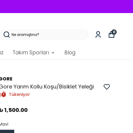
0
ız
Takım Sporları
Blog
GORE
Gore Yarım Kollu Koşu/Bisiklet Yeleği
Tükeniyor
₺ 1,500.00
Mavi