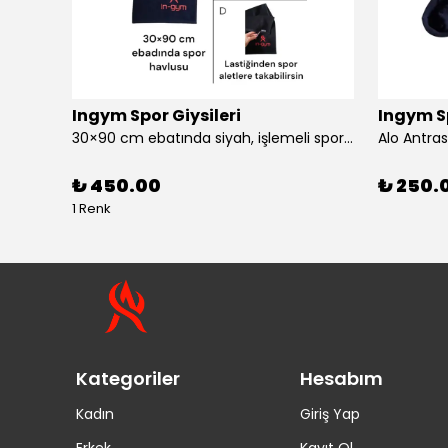
Ingym Spor Giysileri
Ingym Sp
30×90 cm ebatında siyah, işlemeli spor havlusu
Alo Antras
₺ 450.00
₺ 250.
1 Renk
Kategoriler
Hesabım
Kadın
Giriş Yap