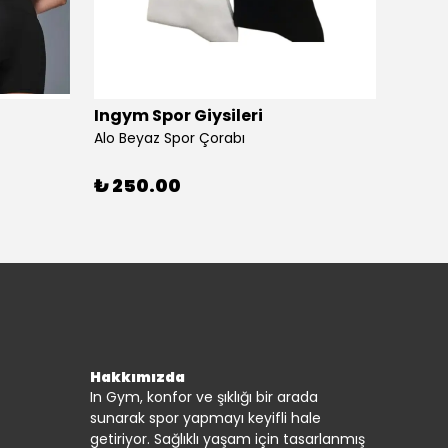
Ingym Spor Giysileri
Alo
Alo Beyaz Spor Çorabı
Alo Bey
%
20
₺ 250.00
3 beya
Hakkımızda
In Gym, konfor ve şıklığı bir arada
sunarak spor yapmayı keyifli hale
getiriyor. Sağlıklı yaşam için tasarlanmış