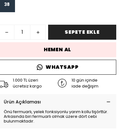
38
SEPETE EKLE
HEMEN AL
WHATSAPP
1.000 TL üzeri
10 gün içinde
ücretsiz kargo
iade değişim
Ürün Açıklaması
Önü fermuarlı, yelek fonksiyonlu yarım kollu tişörttür.
Arkasında biri fermuarlı olmak üzere dört cebi
bulunmaktadır.