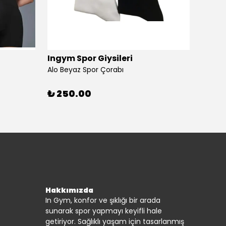
Ingym Spor Giysileri
Alo
Alo Beyaz Spor Çorabı
Alo Bey
%
20
₺ 250.00
3 beya
Hakkımızda
In Gym, konfor ve şıklığı bir arada
sunarak spor yapmayı keyifli hale
getiriyor. Sağlıklı yaşam için tasarlanmış