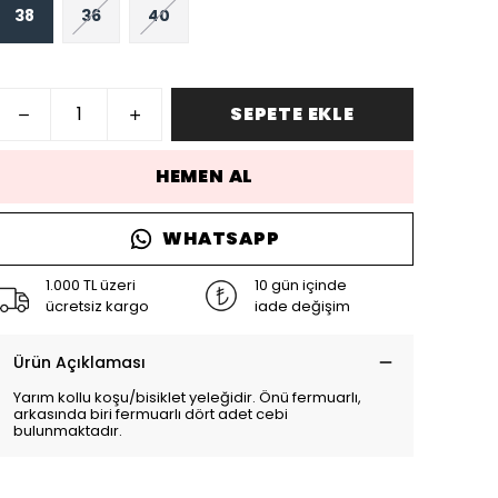
38
36
40
SEPETE EKLE
HEMEN AL
WHATSAPP
1.000 TL üzeri
10 gün içinde
ücretsiz kargo
iade değişim
Ürün Açıklaması
Yarım kollu koşu/bisiklet yeleğidir. Önü fermuarlı,
arkasında biri fermuarlı dört adet cebi
bulunmaktadır.