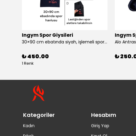
Ingym Spor Giysileri
Ingym Sp
30×90 cm ebatında siyah, işlemeli spor havlusu
Alo Antras
₺ 450.00
₺ 250.
1 Renk
Kategoriler
Hesabım
Kadın
Giriş Yap