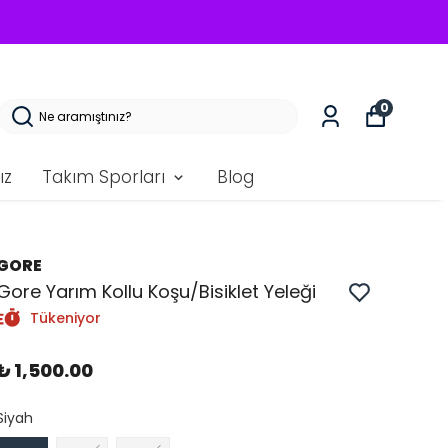
0
ız
Takım Sporları
Blog
GORE
Gore Yarım Kollu Koşu/Bisiklet Yeleği
Tükeniyor
₺ 1,500.00
Siyah