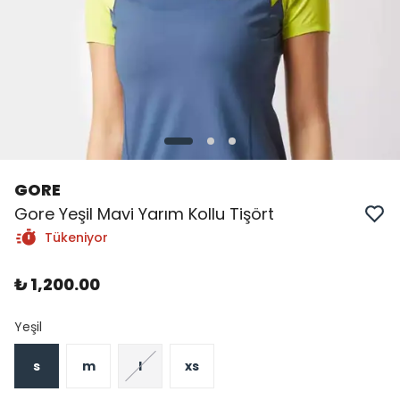
GORE
Gore Yeşil Mavi Yarım Kollu Tişört
Tükeniyor
₺ 1,200.00
Yeşil
s
m
l
xs