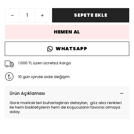
SEPETE EKLE
HEMEN AL
WHATSAPP
1.000 TL üzeri ücretsiz kargo
10 gün içinde iade değişim
Ürün Açıklaması
Gore markalı teri buharlaştıran detayları, göz alıcı renkleri
ile hem bisikletçilerin hem de koşucuların favorisi olmaya
aday.