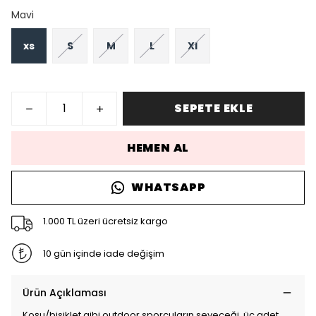
Mavi
xs
S
M
L
Xl
SEPETE EKLE
HEMEN AL
WHATSAPP
1.000 TL üzeri ücretsiz kargo
10 gün içinde iade değişim
Ürün Açıklaması
Koşu/bisiklet gibi outdoor sporcuların seveceği, üç adet