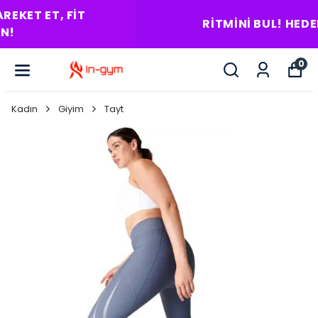
RITMINI BUL! HEDEFI YAKALA!
0
Kadın
Giyim
Tayt