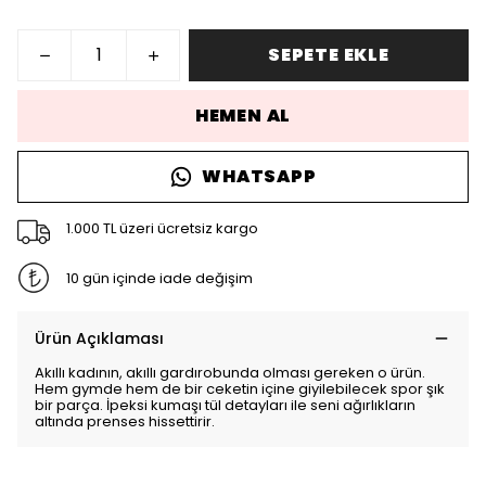
SEPETE EKLE
HEMEN AL
WHATSAPP
1.000 TL üzeri ücretsiz kargo
10 gün içinde iade değişim
Ürün Açıklaması
Akıllı kadının, akıllı gardırobunda olması gereken o ürün.
Hem gymde hem de bir ceketin içine giyilebilecek spor şık
bir parça. İpeksi kumaşı tül detayları ile seni ağırlıkların
altında prenses hissettirir.