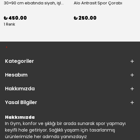
30×90 cm ebatında siyah, işlemeli spor havlusu
Alo Antrasit Spor Çorabı
₺ 450.00
₺ 250.00
1 Renk
Kategoriler
Hesabım
Hakkımızda
Yasal Bilgiler
Hakkımızda
In Gym, konfor ve şıklığı bir arada sunarak spor yapmayı
keyifli hale getiriyor. Sağlıklı yaşam için tasarlanmış
ürünlerimizle her adımda yanınızdayız