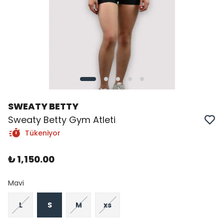
SWEATY BETTY
Sweaty Betty Gym Atleti
Tükeniyor
₺ 1,150.00
Mavi
L
S
M
xs