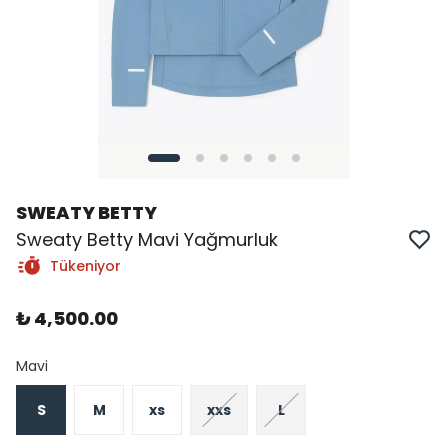
SWEATY BETTY
Sweaty Betty Mavi Yağmurluk
Tükeniyor
₺ 4,500.00
Mavi
S
M
xs
xxs
L