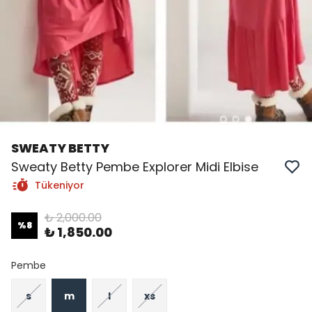
SWEATY BETTY
Sweaty Betty Pembe Explorer Midi Elbise
Tükeniyor
₺ 2,000.00
%
8
₺ 1,850.00
Pembe
s
m
l
xs