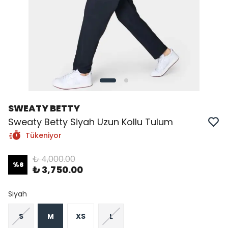
SWEATY BETTY
Sweaty Betty Siyah Uzun Kollu Tulum
Tükeniyor
₺ 4,000.00
%
6
₺ 3,750.00
Siyah
S
M
XS
L