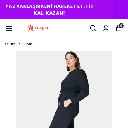
RITMINI BUL! HEDEFI YAKALA!
0
Kadın
Giyim